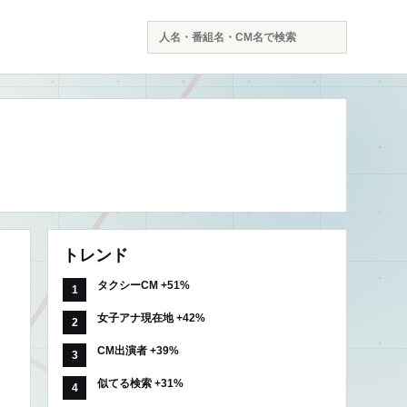
検
索
トレンド
タクシーCM +51%
女子アナ現在地 +42%
CM出演者 +39%
似てる検索 +31%