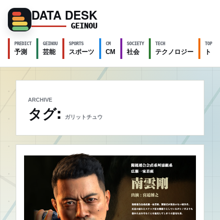
DATA DESK
GEINOU
PREDICT
GEINOU
SPORTS
CM
SOCIETY
TECH
TOPICS
予測
芸能
スポーツ
CM
社会
テクノロジー
トピ
ARCHIVE
タグ:
ガリットチュウ