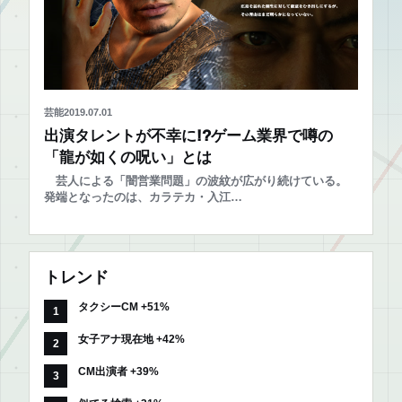
芸能
2019.07.01
出演タレントが不幸に!?ゲーム業界で噂の
「龍が如くの呪い」とは
芸人による「闇営業問題」の波紋が広がり続けている。
発端となったのは、カラテカ・入江…
トレンド
タクシーCM +51%
女子アナ現在地 +42%
CM出演者 +39%