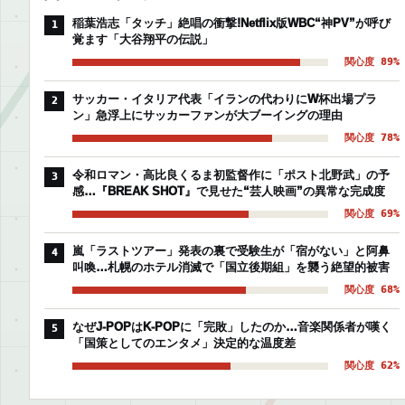
稲葉浩志「タッチ」絶唱の衝撃!Netflix版WBC“神PV”が呼び
1
覚ます「大谷翔平の伝説」
関心度 89%
サッカー・イタリア代表「イランの代わりにW杯出場プラ
2
ン」急浮上にサッカーファンが大ブーイングの理由
関心度 78%
令和ロマン・高比良くるま初監督作に「ポスト北野武」の予
3
感…『BREAK SHOT』で見せた“芸人映画”の異常な完成度
関心度 69%
嵐「ラストツアー」発表の裏で受験生が「宿がない」と阿鼻
4
叫喚…札幌のホテル消滅で「国立後期組」を襲う絶望的被害
関心度 68%
なぜJ-POPはK-POPに「完敗」したのか…音楽関係者が嘆く
5
「国策としてのエンタメ」決定的な温度差
関心度 62%