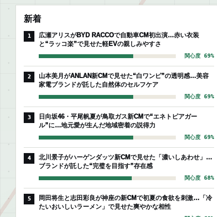
新着
広瀬アリスがBYD RACCOで自動車CM初出演…赤い衣装
1
と“ラッコ楽”で見せた軽EVの親しみやすさ
関心度 69%
山本美月がANLAN新CMで見せた“白ワンピ”の透明感…美容
2
家電ブランドが託した自然体のセルフケア
関心度 69%
日向坂46・平尾帆夏が鳥取ガス新CMで“エネトピアガー
3
ル”に…地元愛が生んだ地域密着の説得力
関心度 69%
北川景子がハーゲンダッツ新CMで見せた「濃いしあわせ」…
4
ブランドが託した“完璧を目指す”存在感
関心度 68%
岡田将生と志田彩良が神座の新CMで初夏の食欲を刺激…「冷
5
たいおいしいラーメン」で見せた爽やかな相性