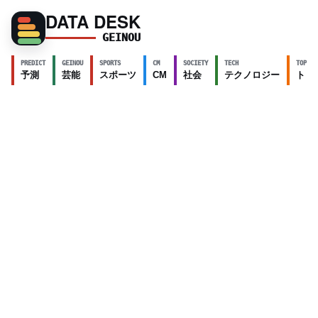
DATA DESK
GEINOU
PREDICT
GEINOU
SPORTS
CM
SOCIETY
TECH
TOPICS
予測
芸能
スポーツ
CM
社会
テクノロジー
トピ