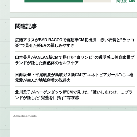
関心度 68%
関連記事
広瀬アリスがBYD RACCOで自動車CM初出演…赤い衣装と“ラッコ
楽”で見せた軽EVの親しみやすさ
山本美月がANLAN新CMで見せた“白ワンピ”の透明感…美容家電ブ
ランドが託した自然体のセルフケア
日向坂46・平尾帆夏が鳥取ガス新CMで“エネトピアガール”に…地
元愛が生んだ地域密着の説得力
北川景子がハーゲンダッツ新CMで見せた「濃いしあわせ」…ブラ
ンドが託した“完璧を目指す”存在感
Advertisements