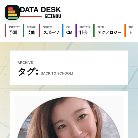
DATA DESK
GEINOU
PREDICT
GEINOU
SPORTS
CM
SOCIETY
TECH
TOPICS
予測
芸能
スポーツ
CM
社会
テクノロジー
トピ
ARCHIVE
タグ:
BACK TO SCHOOL!