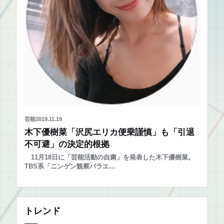
芸能
2019.11.19
木下優樹菜「沢尻エリカ便乗謹慎」も「引退
不可避」の決定的根拠
11月18日に「芸能活動の自粛」を発表した木下優樹菜。
TBS系「ニンゲン観察バラエ…
トレンド