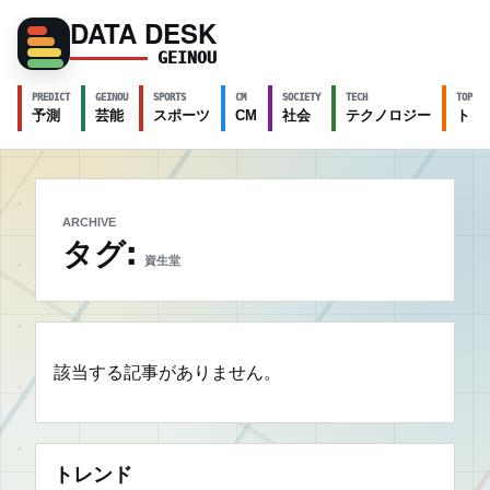
DATA DESK
GEINOU
PREDICT
GEINOU
SPORTS
CM
SOCIETY
TECH
TOPICS
予測
芸能
スポーツ
CM
社会
テクノロジー
トピ
ARCHIVE
タグ:
資生堂
該当する記事がありません。
トレンド