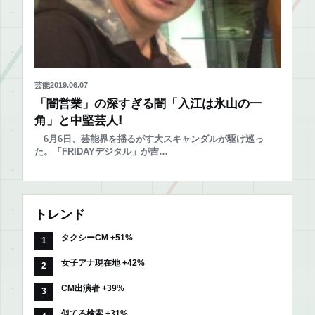
芸能
2019.06.07
「闇営業」の深すぎる闇「入江は氷山の一
角」と中堅芸人!
6月6日、芸能界を揺るがす大スキャンダルが駆け巡っ
た。「FRIDAYデジタル」が吉…
トレンド
タクシーCM +51%
女子アナ現在地 +42%
CM出演者 +39%
似てる検索 +31%