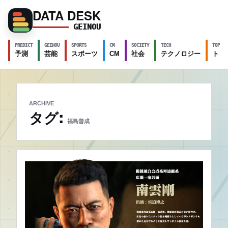
DATA DESK
GEINOU
PREDICT
GEINOU
SPORTS
CM
SOCIETY
TECH
TOPICS
予測
芸能
スポーツ
CM
社会
テクノロジー
トピ
ARCHIVE
タグ:
福島善成