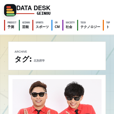
DATA DESK
GEINOU
PREDICT
GEINOU
SPORTS
CM
SOCIETY
TECH
TOPICS
予測
芸能
スポーツ
CM
社会
テクノロジー
トピ
ARCHIVE
タグ:
北別府学