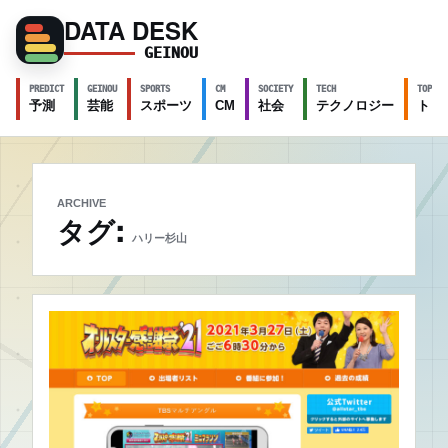
DATA DESK
GEINOU
PREDICT
GEINOU
SPORTS
CM
SOCIETY
TECH
TOPICS
予測
芸能
スポーツ
CM
社会
テクノロジー
トピ
ARCHIVE
タグ:
ハリー杉山