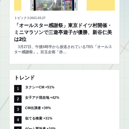
トピックス
2021.03.27
「オールスター感謝祭」東京ドイツ村開催・
ミニマラソンで三遊亭遊子が優勝、新谷仁美
は2位
3月27日、午後6時半から放送されているTBS「オールス
ター感謝祭」。目玉企画「赤…
トレンド
タクシーCM +51%
女子アナ現在地 +42%
CM出演者 +39%
似てる検索 +31%
ゲーム実況者 +24%