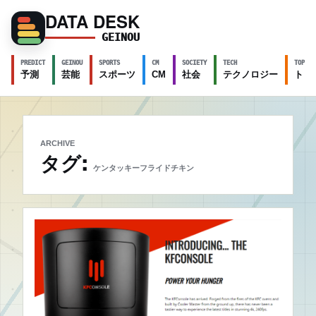
DATA DESK
GEINOU
PREDICT
GEINOU
SPORTS
CM
SOCIETY
TECH
TOPICS
予測
芸能
スポーツ
CM
社会
テクノロジー
トピ
ARCHIVE
タグ:
ケンタッキーフライドチキン