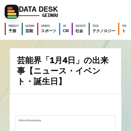
DATA DESK
GEINOU
PREDICT
GEINOU
SPORTS
CM
SOCIETY
TECH
TOPICS
予測
芸能
スポーツ
CM
社会
テクノロジー
トピ
芸能界「1月4日」の出来
事【ニュース・イベン
ト・誕生日】
Advertisements